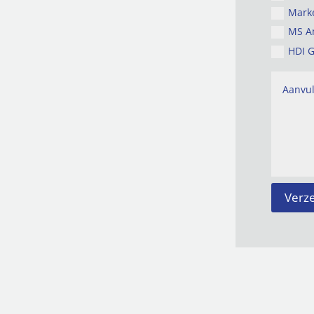
Mark
MS A
HDI G
Verz