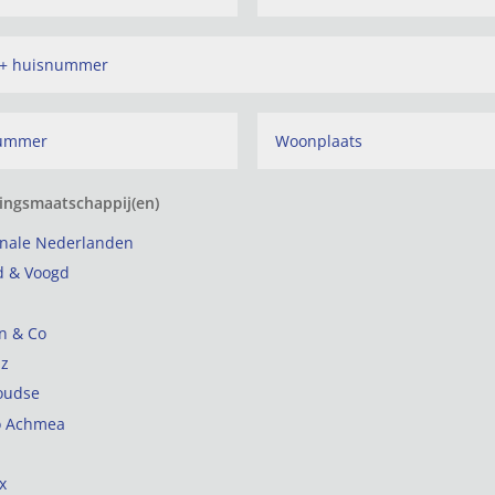
ingsmaatschappij(en)
onale Nederlanden
d & Voogd
n & Co
nz
oudse
o Achmea
x