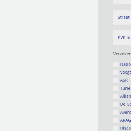
Verzeker
Nati
Voog
ASR
Turie
Allia
De G
Avér
ARAG
Hisco