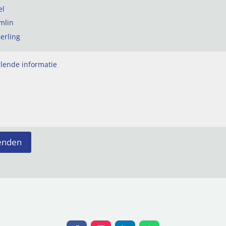
el
mlin
erling
enden